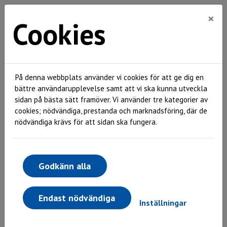
×
Cookies
Hem
Sidan kunde inte hittas
På denna webbplats använder vi cookies för att ge dig en
Sidan kunde inte hittas
bättre användarupplevelse samt att vi ska kunna utveckla
sidan på bästa sätt framöver. Vi använder tre kategorier av
Oj då! Det verkar som om sidan du sökte inte finns
cookies; nödvändiga, prestanda och marknadsföring, där de
tillgänglig. Sidan du sökte kan ha blivit borttagen, flyttad
nödvändiga krävs för att sidan ska fungera.
eller tillfälligt vara nere.
För att hitta tillbaka kan du:
Godkänn alla
Skriva det du söker i sökrutan
Uppdatera sidan
Trycka på logotypen eller hem
Endast nödvändiga
Inställningar