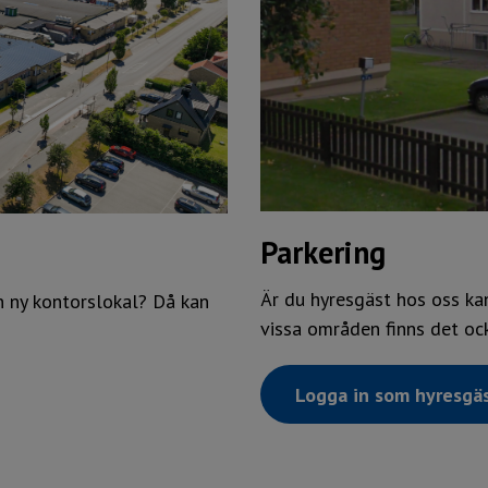
Parkering
Är du hyresgäst hos oss kan
en ny kontorslokal? Då kan
vissa områden finns det oc
Logga in som hyresgä