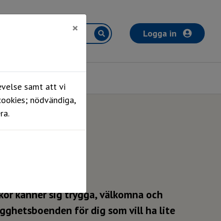
×
Logga in
Mina sidor
velse samt att vi
cookies; nödvändiga,
ra.
skor känner sig trygga, välkomna och
ygghetsboenden för dig som vill ha lite