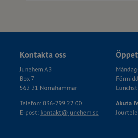
Kontakta oss
Öppett
Junehem AB
Måndag-
Box 7
Förmidd
562 21 Norrahammar
Lunchst
Telefon:
036-299 22 00
Akuta fe
E-post:
kontakt@junehem.se
Jourtel