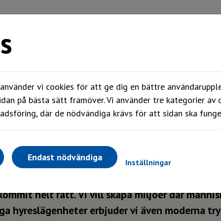
s
Mitt boende
Våra områden
Om oss
nvänder vi cookies för att ge dig en bättre användarupple
idan på bästa sätt framöver. Vi använder tre kategorier av 
dsföring, där de nödvändiga krävs för att sidan ska funge
Endast nödvändiga
Inställningar
kommit helt rätt. Vi vill skapa miljöer där männi
liga hyreslägenheter erbjuder vi även moderna tr