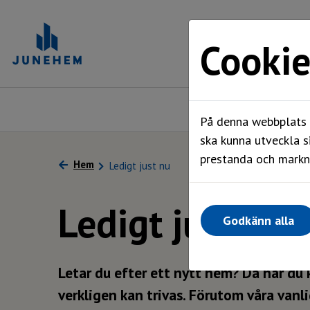
Cookie
Ledigt just nu
På denna webbplats a
ska kunna utveckla s
prestanda och markna
Hem
Ledigt just nu
Ledigt just nu
Godkänn alla
Letar du efter ett nytt hem? Då har du 
verkligen kan trivas. Förutom våra van