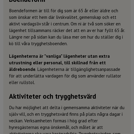
Boendeformen är till för dig som är 65 år eller äldre och
som önskar ett hem där livskvalitet, gemenskap och ett
aktivt vardagsliv står i centrum. Om ni är två som söker en
lägenhet tillsammans räcker det att en av er har fyllt 65 år.
Längre ner på sidan kan du läsa mer om hur du ställer dig i
kö till våra trygghetsboenden.
Lägenheterna är "vanliga" lägenheter utan extra
utrustning eller personal, till skillnad från ett
äldreboende
. Lägenheterna är tillgänglighetsanpassade
för att underlätta vardagen för dig som använder rullator
eller rullstol.
Aktiviteter och trygghetsvärd
Du har möjlighet att delta i gemensamma aktiviteter när du
själv vill, och en trygghetsvärd finns på plats några dagar i
veckan. Verksamheten formas i hög grad efter
hyresgästernas egna önskemål, och målet är att
aktiviteterna ska vara kostnadsfria. Trygghetsvärden, som