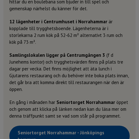
hittar du en boulebana som bjuder in till spel och
gemenskap närhelst du känner för det.
12 lägenheter i Centrumhuset i Norrahammar
är
kopplade till trygghetsboende. Lägenheterna är i
storlekarna 2 rum kök på 52-62 m² alternativt 3 rum och
kök på 73 m².
Samlingslokalen ligger på Centrumgången 3
(f d
Junehems kontor) och trygghetsvärden finns på plats tre
dagar per vecka. Det finns möjlighet att äta lunch i
Gjutarens restaurang och du behöver inte boka plats innan,
det går bra att komma direkt till restaurangen när den är
öppen.
En gång i månaden har
Seniortorget Norrahammar
öppet
och genom att klicka på länken nedan kan du läsa mer om
denna träffpunkt samt se vad som står på programmet.
Seniortorget Norrahammar - Jönköpings