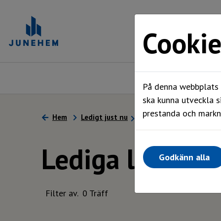
Cookie
Ledigt just nu
På denna webbplats a
ska kunna utveckla s
prestanda och markna
Hem
Ledigt just nu
Lediga lokaler
Lediga lokaler
Godkänn alla
Filter av.
0 Träff