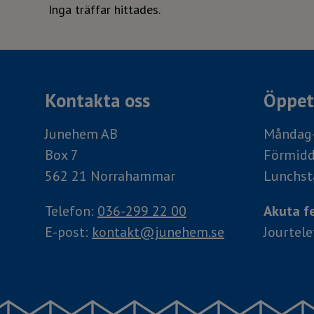
Inga träffar hittades.
Kontakta oss
Öppett
Junehem AB
Måndag-
Box 7
Förmidd
562 21 Norrahammar
Lunchst
Telefon:
036-299 22 00
Akuta fe
E-post:
kontakt@junehem.se
Jourtel