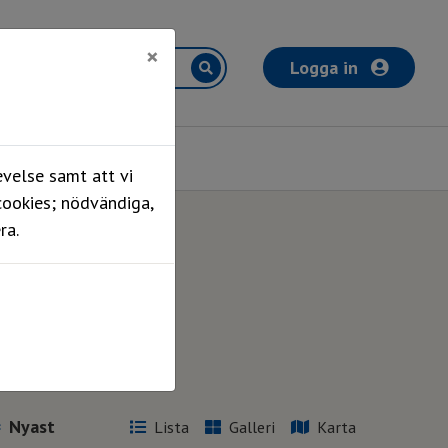
×
Logga in
Mina sidor
velse samt att vi
cookies; nödvändiga,
ra.
Lista
Galleri
Karta