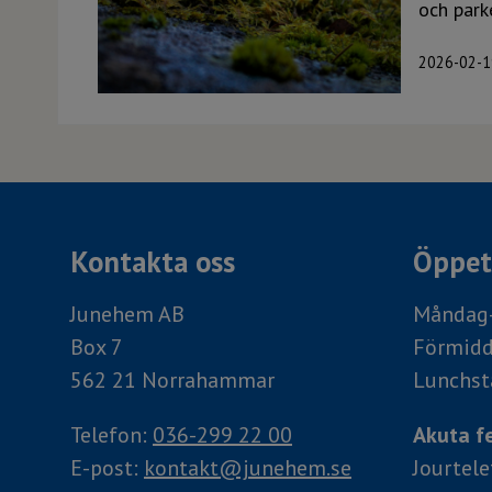
och park
2026-02-1
Kontakta oss
Öppett
Junehem AB
Måndag-
Box 7
Förmidd
562 21 Norrahammar
Lunchst
Telefon:
036-299 22 00
Akuta fe
E-post:
kontakt@junehem.se
Jourtel