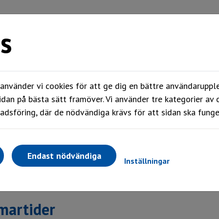
s
Mitt boende
Våra områden
Om oss
nvänder vi cookies för att ge dig en bättre användarupple
idan på bästa sätt framöver. Vi använder tre kategorier av 
dsföring, där de nödvändiga krävs för att sidan ska funge
Endast nödvändiga
Inställningar
artider