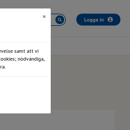
×
Logga in
Mina sidor
velse samt att vi
cookies; nödvändiga,
ra.