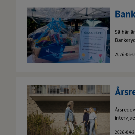
Bank
Så här å
Bankeryd
2026-06-0
Årsr
Årsredov
intervju
2026-04-2