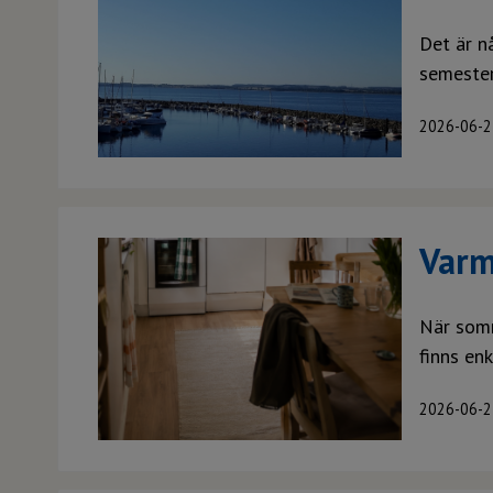
Det är n
semester
2026-06-2
Varm
När somm
finns en
2026-06-2