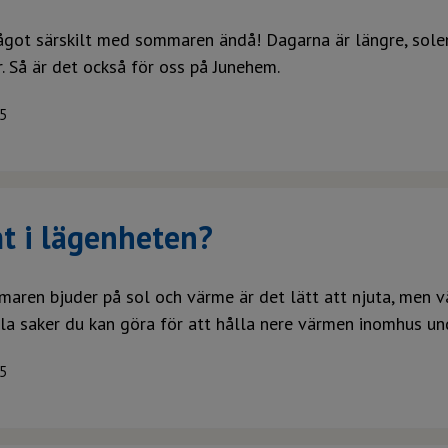
ågot särskilt med sommaren ändå! Dagarna är längre, solen
. Så är det också för oss på Junehem.
5
t i lägenheten?
aren bjuder på sol och värme är det lätt att njuta, men v
kla saker du kan göra för att hålla nere värmen inomhus u
5