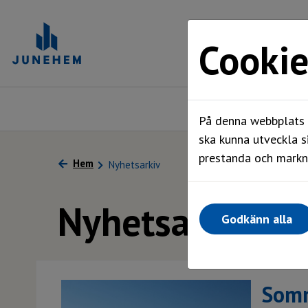
Cookie
Ledigt just nu
På denna webbplats a
ska kunna utveckla s
prestanda och markna
Hem
Nyhetsarkiv
Nyhetsarkiv
Godkänn alla
Somm